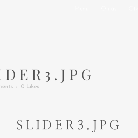
Menu
O nás
Otv
IDER3.JPG
ents
0
Likes
SLIDER3.JPG