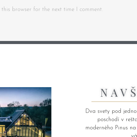
this browser for the next time I comment.
NAV
Dva svety pod jednou
poschodí v rešt
moderného Pinus na p
vá