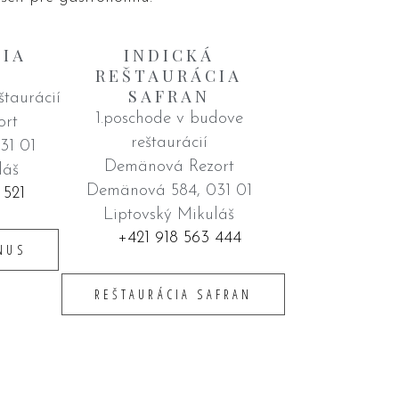
IA
INDICKÁ
REŠTAURÁCIA
SAFRAN
štaurácií
1.poschode v budove
ort
reštaurácií
31 01
Demänová Rezort
láš
Demänová 584, 031 01
 521
Liptovský Mikuláš
+421 918 563 444
NUS
REŠTAURÁCIA SAFRAN