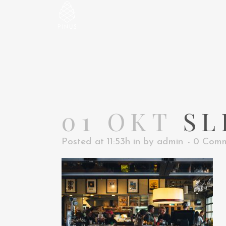
01 OKT
SL
Posted at 11:53h
in
by
admin
0 Comm