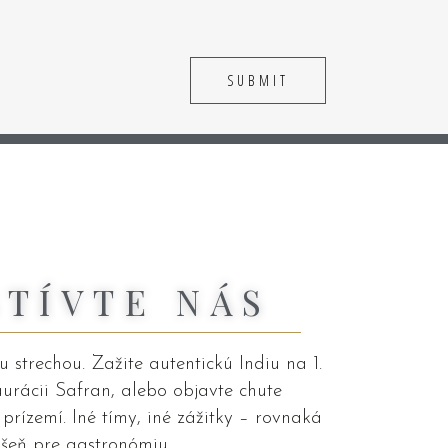
ŠTÍVTE NÁS
 strechou. Zažite autentickú Indiu na 1.
aurácii Safran, alebo objavte chute
rízemí. Iné tímy, iné zážitky – rovnaká
šeň pre gastronómiu.