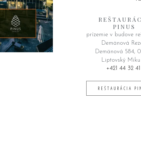
REŠTAURÁC
PINUS
prízemie v budove re
Demänová Rez
Demänová 584, 0
Liptovský Miku
+421 44 32 41
REŠTAURÁCIA PI