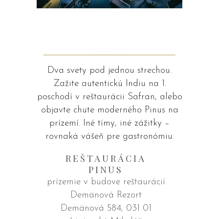
NAVŠTÍVTE NÁS
Dva svety pod jednou strechou.
Zažite autentickú Indiu na 1.
poschodí v reštaurácii Safran, alebo
objavte chute moderného Pinus na
prízemí. Iné tímy, iné zážitky –
rovnaká vášeň pre gastronómiu.
REŠTAURÁCIA
PINUS
prízemie v budove reštaurácií
Demänová Rezort
Demänová 584, 031 01