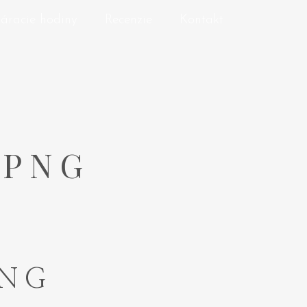
áracie hodiny
Recenzie
Kontakt
.PNG
PNG