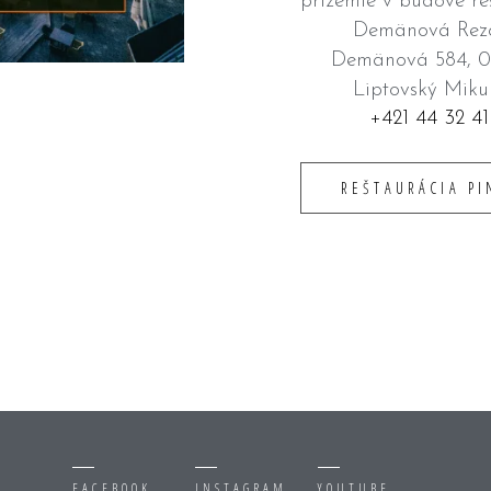
prízemie v budove re
Demänová Rez
Demänová 584, 0
Liptovský Miku
+421 44 32 41
REŠTAURÁCIA PI
FACEBOOK
INSTAGRAM
YOUTUBE