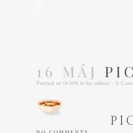
16 MÁJ
PIC
Posted at 14:30h
in
by
admin
0 Com
PI
NO COMMENTS