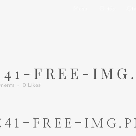
Menu
O nás
Otv
41-FREE-IMG
ments
0
Likes
C41-FREE-IMG.