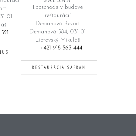
štaurácií
1.poschode v budove
ort
reštaurácií
31 01
Demänová Rezort
láš
Demänová 584, 031 01
 521
Liptovský Mikuláš
+421 918 563 444
NUS
REŠTAURÁCIA SAFRAN