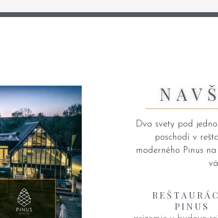
NAV
Dva svety pod jednou
poschodí v rešt
moderného Pinus na p
vá
REŠTAURÁC
PINUS