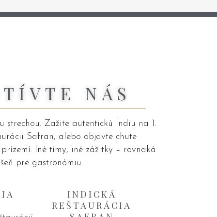
ŠTÍVTE NÁS
 strechou. Zažite autentickú Indiu na 1.
aurácii Safran, alebo objavte chute
rízemí. Iné tímy, iné zážitky – rovnaká
šeň pre gastronómiu.
IA
INDICKÁ
REŠTAURÁCIA
SAFRAN