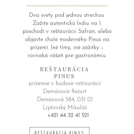
NAVŠTÍVTE NÁS
Dva svety pod jednou strechou.
Zažite autentickú Indiu na 1.
poschodí v reštaurácii Safran, alebo
objavte chute moderného Pinus na
prízemí. Iné tímy, iné zážitky –
rovnaká vášeň pre gastronómiu.
REŠTAURÁCIA
PINUS
prízemie v budove reštaurácií
Demänová Rezort
Demänová 584, 031 01
Liptovský Mikuláš
+421 44 32 41 521
REŠTAURÁCIA PINUS