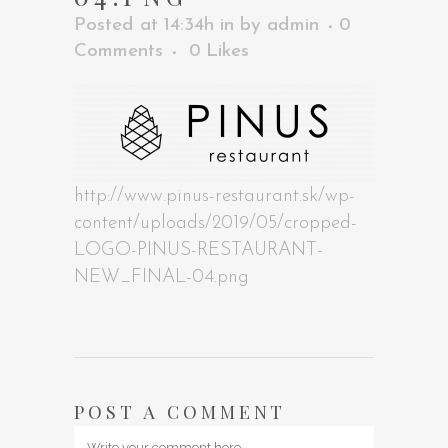
Posted at 14:34h
in
by
admin
0
Comments
0
Likes
http://www.pinus-restaurant.sk/wp-
content/uploads/2019/05/cropped-
LOGO-PINUS-RESTAURANT-
NEW_FINAL-04.png
POST A COMMENT