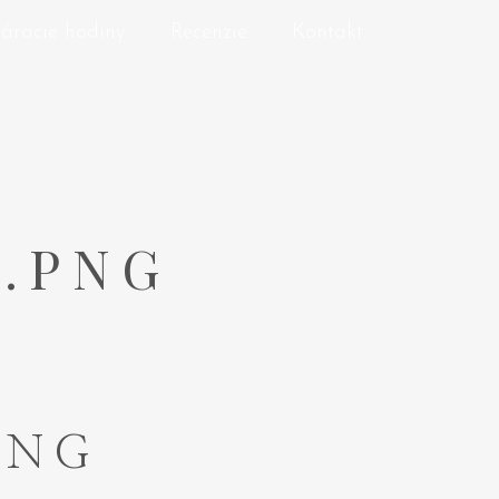
áracie hodiny
Recenzie
Kontakt
.PNG
PNG