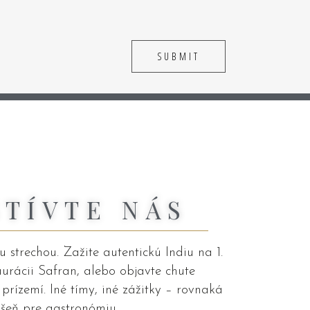
ŠTÍVTE NÁS
 strechou. Zažite autentickú Indiu na 1.
aurácii Safran, alebo objavte chute
rízemí. Iné tímy, iné zážitky – rovnaká
šeň pre gastronómiu.