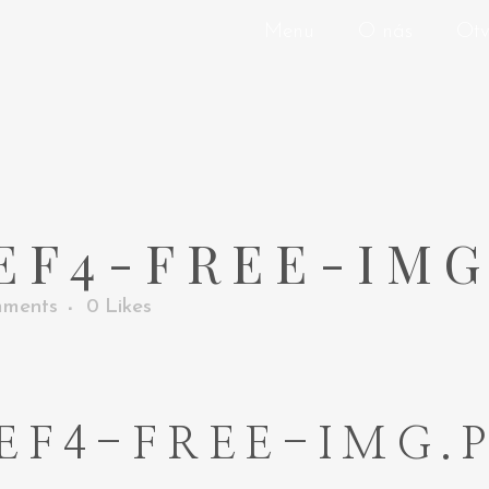
Menu
O nás
Otv
F4-FREE-IMG
ments
0
Likes
EF4-FREE-IMG.