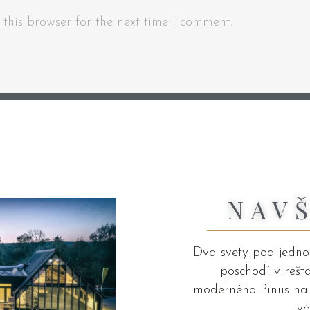
this browser for the next time I comment.
NAV
Dva svety pod jednou
poschodí v rešt
moderného Pinus na p
vá