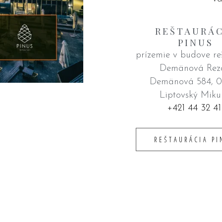
REŠTAURÁC
PINUS
prízemie v budove re
Demänová Rez
Demänová 584, 0
Liptovský Miku
+421 44 32 41
REŠTAURÁCIA PI