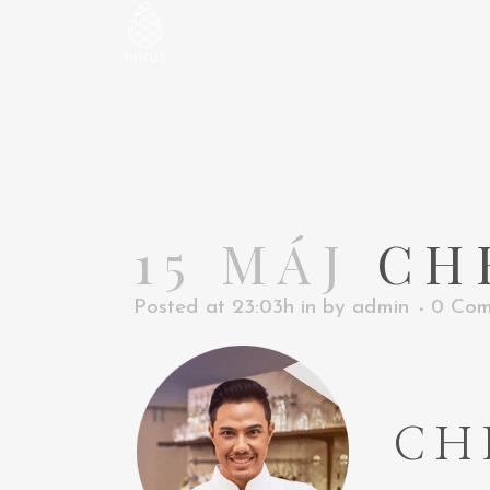
15 MÁJ
CHE
Posted at 23:03h
in
by
admin
0 Com
CH