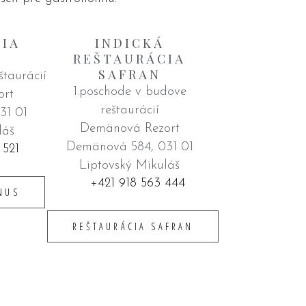
IA
INDICKÁ
REŠTAURÁCIA
SAFRAN
štaurácií
1.poschode v budove
ort
reštaurácií
31 01
Demänová Rezort
láš
Demänová 584, 031 01
 521
Liptovský Mikuláš
+421 918 563 444
NUS
REŠTAURÁCIA SAFRAN