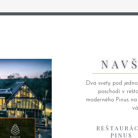
NAV
Dva svety pod jednou
poschodí v rešt
moderného Pinus na p
vá
REŠTAURÁC
PINUS