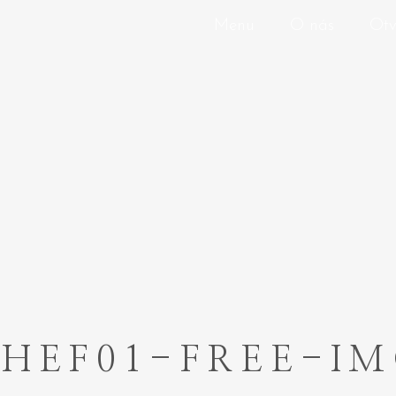
Menu
O nás
Otv
HEF01-FREE-I