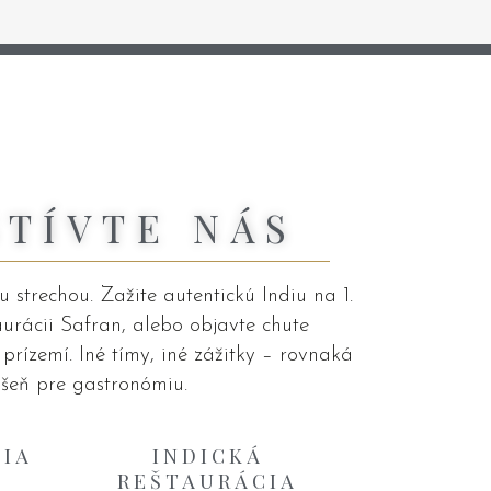
ŠTÍVTE NÁS
 strechou. Zažite autentickú Indiu na 1.
aurácii Safran, alebo objavte chute
rízemí. Iné tímy, iné zážitky – rovnaká
šeň pre gastronómiu.
IA
INDICKÁ
REŠTAURÁCIA