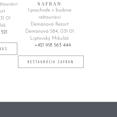
SAFRAN
štaurácií
1.poschode v budove
ort
reštaurácií
31 01
Demänová Rezort
láš
Demänová 584, 031 01
 521
Liptovský Mikuláš
+421 918 563 444
NUS
REŠTAURÁCIA SAFRAN